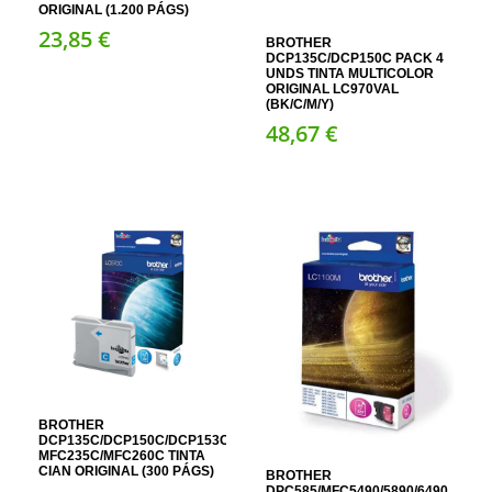
ORIGINAL (1.200 PÁGS)
23,
85
€
BROTHER
DCP135C/DCP150C PACK 4
UNDS TINTA MULTICOLOR
ORIGINAL LC970VAL
(BK/C/M/Y)
48,
67
€
BROTHER
DCP135C/DCP150C/DCP153C/DCP157C;
MFC235C/MFC260C TINTA
CIAN ORIGINAL (300 PÁGS)
BROTHER
DPC585/MFC5490/5890/6490