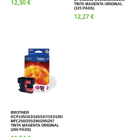
12,
30
€
TINTA MAGENTA ORIGINAL
(325 PÁGS)
12,
27
€
BROTHER
DCP145/163/165/167/193/195/197/365/373/375/377;
MFC250/255/290/295/297
TINTA MAGENTA ORIGINAL
(260 PÁGS)