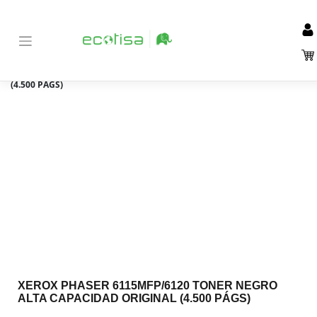
Inicio
Tienda
Consumibles
Tóners
Xerox
>
>
>
>
>
XEROX
PHASER 6115MFP/6120 TONER NEGRO ALTA CAPACIDAD ORIGINAL
(4.500 PÁGS)
XEROX PHASER 6115MFP/6120 TONER NEGRO
ALTA CAPACIDAD ORIGINAL (4.500 PÁGS)