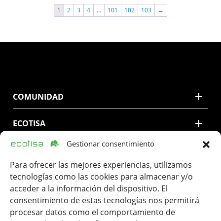
1
2
3
4
…
101
102
103
→
COMUNIDAD
ECOTISA
Gestionar consentimiento
CONTACTO
Para ofrecer las mejores experiencias, utilizamos
tecnologías como las cookies para almacenar y/o
LEGAL
acceder a la información del dispositivo. El
consentimiento de estas tecnologías nos permitirá
procesar datos como el comportamiento de