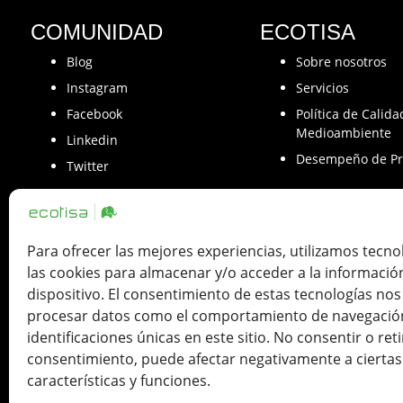
COMUNIDAD
ECOTISA
Blog
Sobre nosotros
Instagram
Servicios
Facebook
Política de Calida
Medioambiente
Linkedin
Desempeño de Pr
Twitter
Para ofrecer las mejores experiencias, utilizamos tecn
las cookies para almacenar y/o acceder a la informació
Ecotisa una Tinta de Impresión SLU. ha 
dispositivo. El consentimiento de estas tecnologías nos
como con la cofinanciación de Fondos
procesar datos como el comportamiento de navegación
identificaciones únicas en este sitio. No consentir o reti
consentimiento, puede afectar negativamente a ciertas
características y funciones.