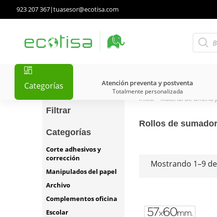
923 207 367
|
tuasesor@ecotisa.com
Atención preventa y postventa
Categorías
Totalmente personalizada
Inicio
>
Material de Oficina 
Filtrar
Rollos de sumado
Categorías
Corte adhesivos y
corrección
Mostrando 1–9 de
Manipulados del papel
Archivo
Complementos oficina
Escolar