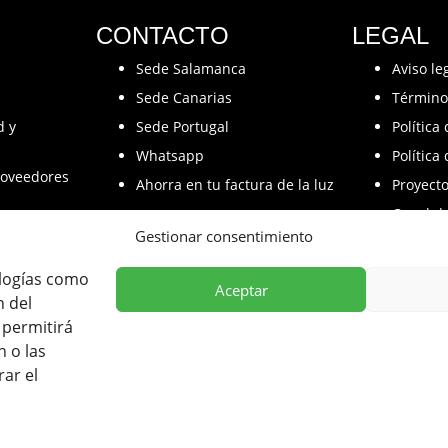
CONTACTO
LEGAL
Sede Salamanca
Aviso le
Sede Canarias
Término
d y
Sede Portugal
Política
Whatsapp
Política
oveedores
Ahorra en tu factura de la luz
Proyect
Canal d
Gestionar consentimiento
ologías como
Aceptar
n del
participado en el Programa de Iniciación a la Exportación ICEX-Next
 permitirá
 Europeos FEDER, habiendo contribuido según la medida de los mis
 o las
empresa, su región y de España en su conjunto.
rar el