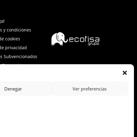
gal
s y condiciones
 de cookies
 de privacidad
os Subvencionados
e Denuncias
Denegar
Ver preferencias
, y ha contado con el apoyo de ICEX, así
mos, al crecimiento económico de esta