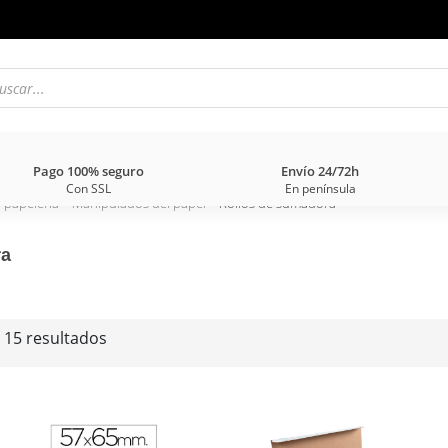
Pago 100% seguro
Envío 24/72h
Con SSL
En península
y papelería
>
Manipulados del papel
> Rollos de sumadora
ra
 15 resultados