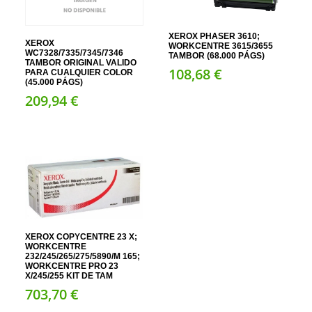
XEROX PHASER 3610;
XEROX
WORKCENTRE 3615/3655
WC7328/7335/7345/7346
TAMBOR (68.000 PÁGS)
TAMBOR ORIGINAL VALIDO
108,
68
€
PARA CUALQUIER COLOR
(45.000 PÁGS)
209,
94
€
XEROX COPYCENTRE 23 X;
WORKCENTRE
232/245/265/275/5890/M 165;
WORKCENTRE PRO 23
X/245/255 KIT DE TAM
703,
70
€