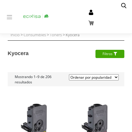
Inicio
>
Consumibles
>
Tóners
> Kyocera
Kyocera
Filtros
Mostrando 1–9 de 206
resultados