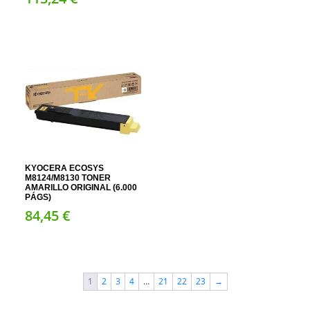
KYOCERA ECOSYS
M8124/M8130 TONER
AMARILLO ORIGINAL (6.000
PÁGS)
84,
45
€
1
2
3
4
…
21
22
23
→