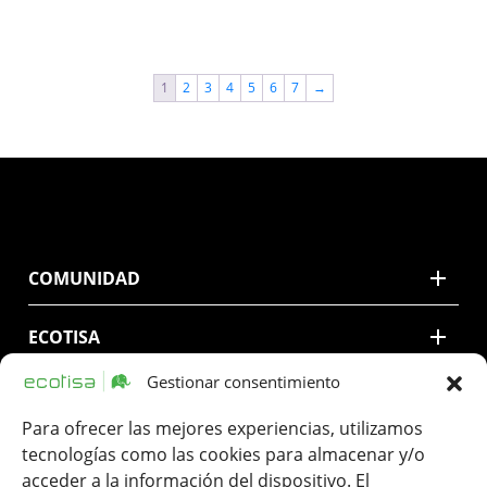
1
2
3
4
5
6
7
→
COMUNIDAD
ECOTISA
Gestionar consentimiento
CONTACTO
Para ofrecer las mejores experiencias, utilizamos
tecnologías como las cookies para almacenar y/o
LEGAL
acceder a la información del dispositivo. El