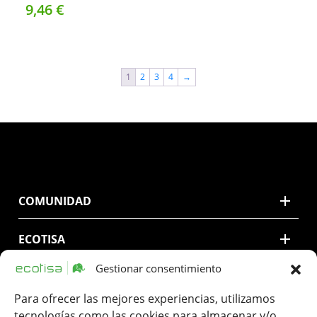
9,
46
€
1
2
3
4
→
COMUNIDAD
ECOTISA
Gestionar consentimiento
CONTACTO
Para ofrecer las mejores experiencias, utilizamos
tecnologías como las cookies para almacenar y/o
LEGAL