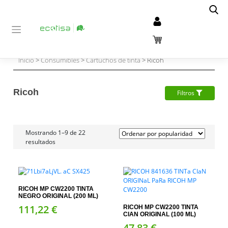
Inicio
>
Consumibles
>
Cartuchos de tinta
> Ricoh
Ricoh
Filtros
Mostrando 1–9 de 22
resultados
RICOH MP CW2200 TINTA
NEGRO ORIGINAL (200 ML)
111,
22
€
RICOH MP CW2200 TINTA
CIAN ORIGINAL (100 ML)
47,
83
€