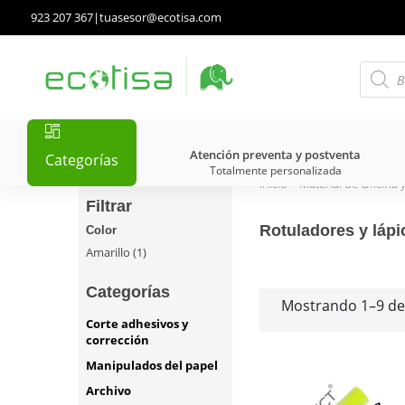
923 207 367
|
tuasesor@ecotisa.com
Atención preventa y postventa
Categorías
Totalmente personalizada
Inicio
>
Material de Oficina 
Filtrar
Rotuladores y lápi
Color
Amarillo
(1)
Categorías
Mostrando 1–9 de
Corte adhesivos y
corrección
Manipulados del papel
Archivo