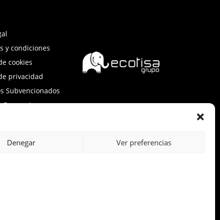
gal
s y condiciones
 de cookies
 de privacidad
os Subvencionados
e Denuncias
Denegar
Ver preferencias
, y ha contado con el apoyo de ICEX, así
mos, al crecimiento económico de esta