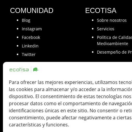
COMUNIDAD
ECOTISA
Blog
Sobre nosotros
Instagram
Servicios
Facebook
Política de Calida
Medioambiente
Linkedin
Desempeño de Pr
Twitter
Para ofrecer las mejores experiencias, utilizamos tecn
las cookies para almacenar y/o acceder a la informació
Ecotisa una Tinta de Impresión SLU. ha 
dispositivo. El consentimiento de estas tecnologías nos
como con la cofinanciación de Fondos
procesar datos como el comportamiento de navegación
identificaciones únicas en este sitio. No consentir o reti
consentimiento, puede afectar negativamente a ciertas
características y funciones.