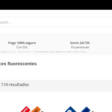
Pago 100% seguro
Envío 24/72h
Con SSL
En península
y papelería
>
Escritura
> Rotuladores y lápices fluorescentes
ces fluorescentes
 114 resultados