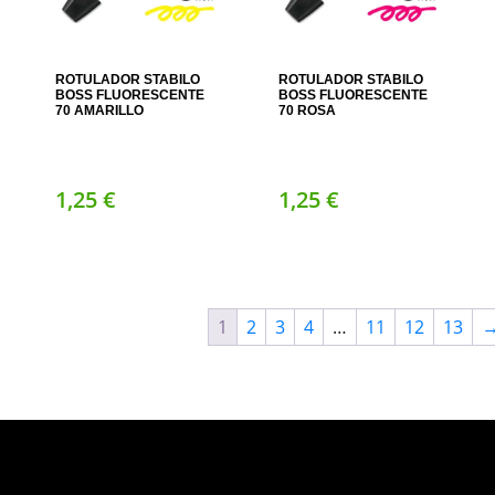
ROTULADOR STABILO
ROTULADOR STABILO
BOSS FLUORESCENTE
BOSS FLUORESCENTE
70 AMARILLO
70 ROSA
1,
25
€
1,
25
€
1
2
3
4
…
11
12
13