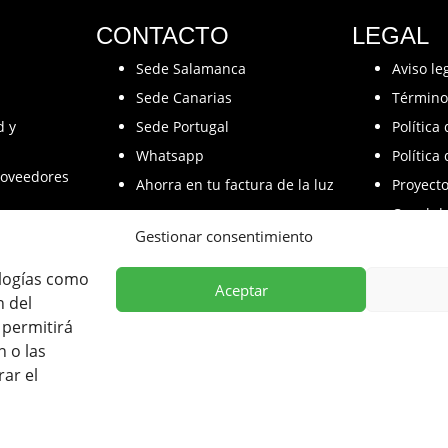
CONTACTO
LEGAL
Sede Salamanca
Aviso le
Sede Canarias
Término
d y
Sede Portugal
Política
Whatsapp
Política
oveedores
Ahorra en tu factura de la luz
Proyect
Canal d
Gestionar consentimiento
ologías como
Aceptar
n del
participado en el Programa de Iniciación a la Exportación ICEX-Next
 permitirá
 Europeos FEDER, habiendo contribuido según la medida de los mis
 o las
empresa, su región y de España en su conjunto.
rar el