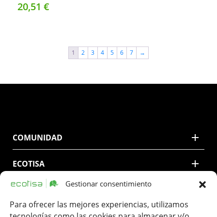
20,
51
€
1
2
3
4
5
6
7
→
COMUNIDAD
ECOTISA
Gestionar consentimiento
CONTACTO
Para ofrecer las mejores experiencias, utilizamos
tecnologías como las cookies para almacenar y/o
LEGAL