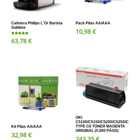
Cafetera Philips L´Or Barista
Pack Pilas AA/AAA
Sublime
10,
98
€
Valorado en
63,
78
€
5.00
de 5
OKI
C5100/C5150/C5200/C5250/C5300/
TYPE C6 TONER MAGENTA
Kit Pilas AA/AAA
ORIGINAL (5.000 PÁGS)
32,
98
€
243,
35
€