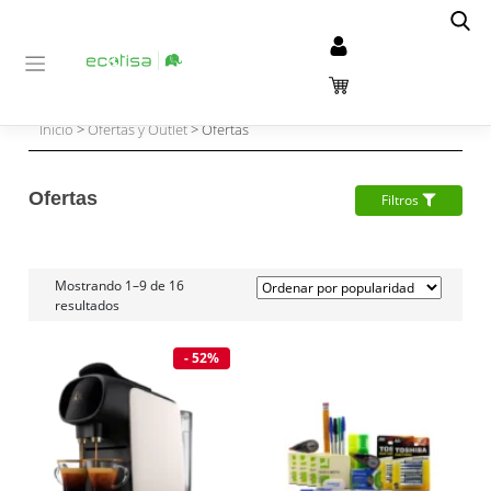
Inicio
>
Ofertas y Outlet
> Ofertas
Ofertas
Filtros
Mostrando 1–9 de 16
resultados
- 52%