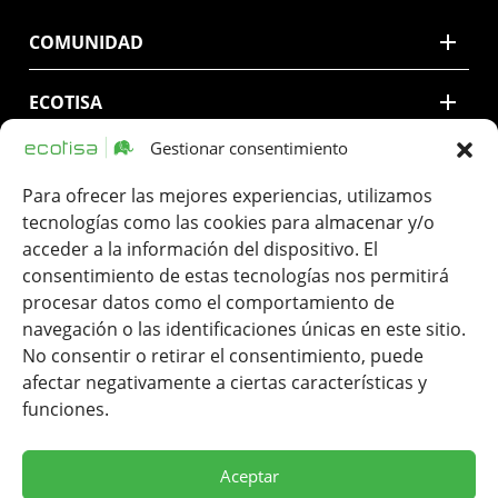
COMUNIDAD
ECOTISA
Gestionar consentimiento
CONTACTO
Para ofrecer las mejores experiencias, utilizamos
tecnologías como las cookies para almacenar y/o
LEGAL
acceder a la información del dispositivo. El
consentimiento de estas tecnologías nos permitirá
procesar datos como el comportamiento de
navegación o las identificaciones únicas en este sitio.
No consentir o retirar el consentimiento, puede
afectar negativamente a ciertas características y
funciones.
Ecotisa una Tinta de Impresión SLU. ha participado en el
Programa de Iniciación a la Exportación ICEX-Next, y ha contado
con el apoyo de ICEX, así como con la cofinanciación de Fondos
Aceptar
Europeos FEDER, habiendo contribuido según la medida de los
mismos, al crecimiento económico de esta empresa, su región y