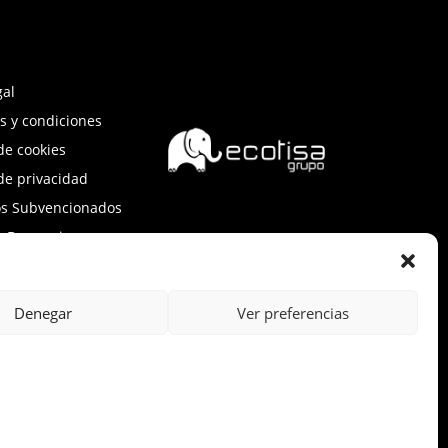
gal
s y condiciones
 de cookies
 de privacidad
os Subvencionados
e Denuncias
Denegar
Ver preferencias
, y ha contado con el apoyo de ICEX, así
mos, al crecimiento económico de esta