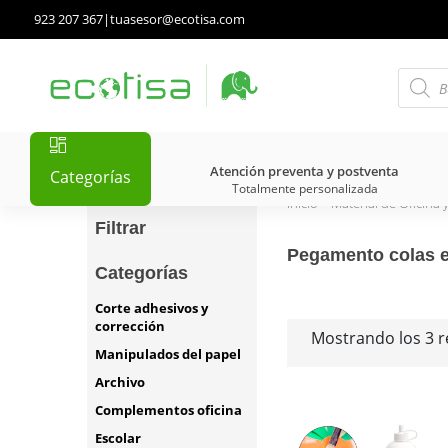
923 207 367
|
tuasesor@ecotisa.com
Atención preventa y postventa
Categorías
Totalmente personalizada
Inicio
>
Material de Oficina 
Filtrar
Pegamento colas e
Categorías
Corte adhesivos y
corrección
Mostrando los 3 r
Manipulados del papel
Archivo
Complementos oficina
Escolar