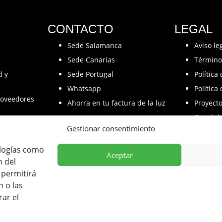
CONTACTO
LEGAL
Sede Salamanca
Aviso le
Sede Canarias
Término
d y
Sede Portugal
Política
Whatsapp
Política
oveedores
Ahorra en tu factura de la luz
Proyect
Canal d
Gestionar consentimiento
ologías como
Aceptar
n del
participado en el Programa de Iniciación a la Exportación ICEX-Next
 permitirá
 Europeos FEDER, habiendo contribuido según la medida de los mis
 o las
empresa, su región y de España en su conjunto.
rar el