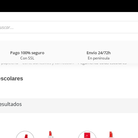
Pago 100% seguro
Envío 24/72h
Con SSL
En península
y papelería
>
Corte adhesivos y corrección
> Pegamento colas escolares
scolares
esultados