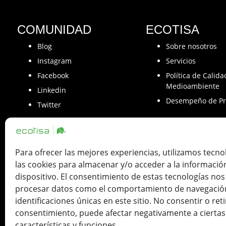
COMUNIDAD
ECOTISA
Blog
Sobre nosotros
Instagram
Servicios
Facebook
Política de Calida
Medioambiente
Linkedin
Desempeño de Pr
Twitter
Para ofrecer las mejores experiencias, utilizamos tecn
las cookies para almacenar y/o acceder a la informació
Ecotisa una Tinta de Impresión SLU. ha 
dispositivo. El consentimiento de estas tecnologías nos
como con la cofinanciación de Fondos
procesar datos como el comportamiento de navegación
identificaciones únicas en este sitio. No consentir o reti
consentimiento, puede afectar negativamente a ciertas
características y funciones.