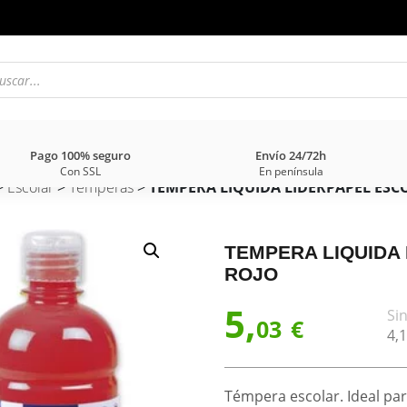
Pago 100% seguro
Envío 24/72h
Con SSL
En península
>
Escolar
>
Temperas
>
TEMPERA LIQUIDA LIDERPAPEL ESC
TEMPERA LIQUIDA
ROJO
5,
Sin
03
€
4,
1
Témpera escolar. Ideal par