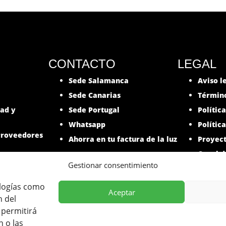
CONTACTO
LEGAL
Sede Salamanca
Aviso l
Sede Canarias
Término
dad y
Sede Portugal
Polític
Whatsapp
Polític
roveedores
Ahorra en tu factura de la luz
Proyec
Canal d
Gestionar consentimiento
ologías como
Aceptar
n del
ha participado en el Programa de Iniciación a la Exportación
 permitirá
ión de Fondos Europeos FEDER, habiendo contribuido según la
 o las