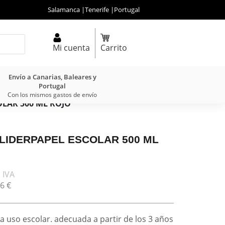
Salamanca
|
Tenerife
|
Portugal
Mi cuenta
Carrito
Envío a Canarias, Baleares y
Portugal
Con los mismos gastos de envío
OLAR 500 ML ROJO
 LIDERPAPEL ESCOLAR 500 ML
 IVA
6
€
a uso escolar. adecuada a partir de los 3 años