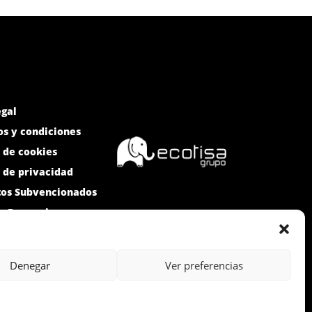
egal
s y condiciones
a de cookies
a de privacidad
tos Subvencionados
e Denuncias
Denegar
Ver preferencias
 ICEX-Next, y ha contado con el apoyo
 medida de los mismos, al crecimiento