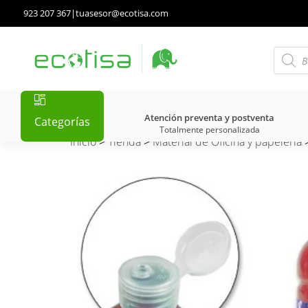
923 207 367
|
tuasesor@ecotisa.com
Atención preventa y postventa
Categorías
Totalmente personalizada
Inicio
>
Tienda
>
Material de Oficina y papelería