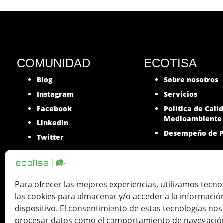
COMUNIDAD
ECOTISA
Blog
Sobre nosotros
Instagram
Servicios
Facebook
Política de Cali
Medioambiente
Linkedin
Desempeño de P
Twitter
Para ofrecer las mejores experiencias, utilizamos tecn
las cookies para almacenar y/o acceder a la informació
Ecotisa una Tinta de Impresión SLU. 
dispositivo. El consentimiento de estas tecnologías nos
de ICEX, así como con la cofinanciac
procesar datos como el comportamiento de navegación