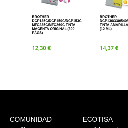
BROTHER
BROTHER
DCP135C/DCP150C/DCP153C/DCP157C;
DCP130/330/540/
MFC235C/MFC260C TINTA
TINTA AMARILLA
MAGENTA ORIGINAL (300
(12 ML)
PÁGS)
12,
30
€
14,
37
€
COMUNIDAD
ECOTISA