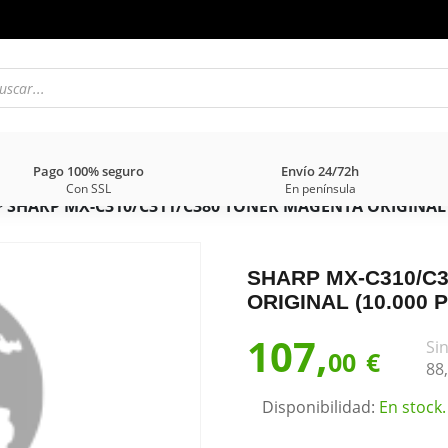
Pago 100% seguro
Envío 24/72h
Con SSL
En península
>
SHARP MX-C310/C311/C380 TONER MAGENTA ORIGINAL (
SHARP MX-C310/C
ORIGINAL (10.000 
107,
Sin
00
€
88,
Disponibilidad:
En stock.