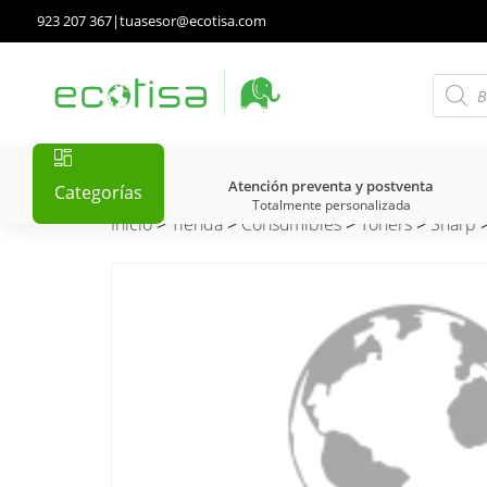
923 207 367
|
tuasesor@ecotisa.com
Atención preventa y postventa
Categorías
Totalmente personalizada
Inicio
>
Tienda
>
Consumibles
>
Tóners
>
Sharp