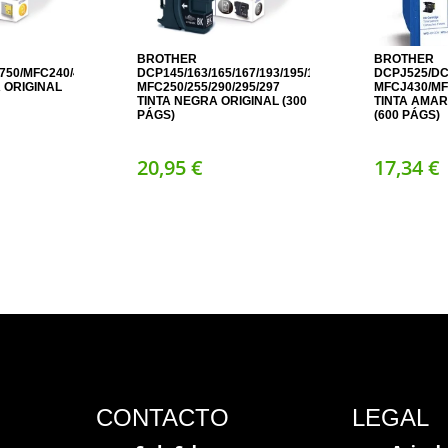
BROTHER
BROTHER
750/MFC240/440/5460
DCP145/163/165/167/193/195/197/365/373/375/377;
DCPJ525/DC
 ORIGINAL
MFC250/255/290/295/297
MFCJ430/MF
TINTA NEGRA ORIGINAL (300
TINTA AMAR
PÁGS)
(600 PÁGS)
20,
95
€
17,
34
€
CONTACTO
LEGAL