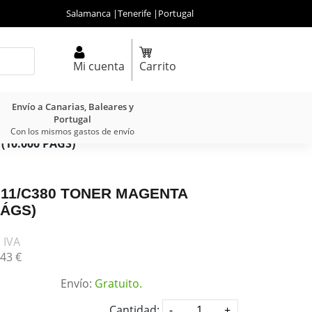
Salamanca
|
Tenerife
|
Portugal
Mi cuenta
Carrito
Envío a Canarias, Baleares y
Portugal
Con los mismos gastos de envío
10.000 PÁGS)
311/C380 TONER MAGENTA
PÁGS)
 IVA
43
€
Envío:
Gratuito.
Cantidad: