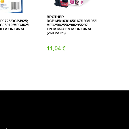
BROTHER
PJ725/DCPJ925;
DCP145/163/165/167/193/195/197/365/373/375/377
CJ5910/MFCJ625/MFCJ6510/MFCJ6710/MFCJ6910/MFCJ825
MFC250/255/290/295/297
ILLA ORIGINAL
TINTA MAGENTA ORIGINAL
(260 PÁGS)
11,
04
€