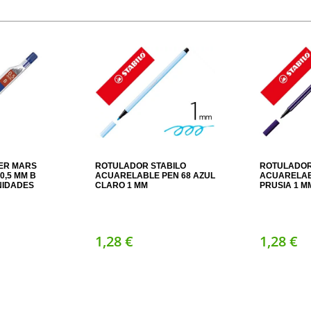
ER MARS
ROTULADOR STABILO
ROTULADOR
0,5 MM B
ACUARELABLE PEN 68 AZUL
ACUARELAB
NIDADES
CLARO 1 MM
PRUSIA 1 M
1,
28
€
1,
28
€