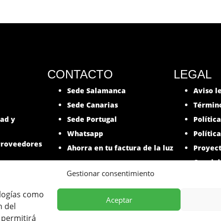
CONTACTO
LEGAL
Sede Salamanca
Aviso l
Sede Canarias
Término
dad y
Sede Portugal
Polític
Whatsapp
Polític
roveedores
Ahorra en tu factura de la luz
Proyec
Canal d
Gestionar consentimiento
ologías como
Aceptar
n del
ha participado en el Programa de Iniciación a la Exportación
 permitirá