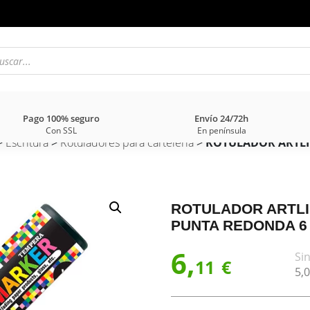
Pago 100% seguro
Envío 24/72h
Con SSL
En península
>
Escritura
>
Rotuladores para carteleria
>
ROTULADOR ARTLI
ROTULADOR ARTLI
PUNTA REDONDA 6
6,
Sin
11
€
5,
0