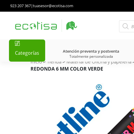
923 207 367
|
tuasesor@ecotisa.com
Atención preventa y postventa
Categorías
Totalmente personalizada
Inicio
>
Tienda
>
Material de Oficina y papelería
REDONDA 6 MM COLOR VERDE