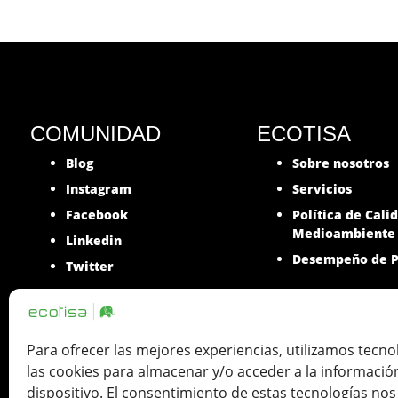
COMUNIDAD
ECOTISA
Blog
Sobre nosotros
Instagram
Servicios
Facebook
Política de Cali
Medioambiente
Linkedin
Desempeño de P
Twitter
Para ofrecer las mejores experiencias, utilizamos tecn
las cookies para almacenar y/o acceder a la informació
Ecotisa una Tinta de Impresión SLU. 
dispositivo. El consentimiento de estas tecnologías nos