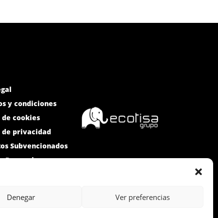
egal
s y condiciones
a de cookies
a de privacidad
tos Subvencionados
e Denuncias
Denegar
Ver preferencias
 ICEX-Next, y ha contado con el apoyo