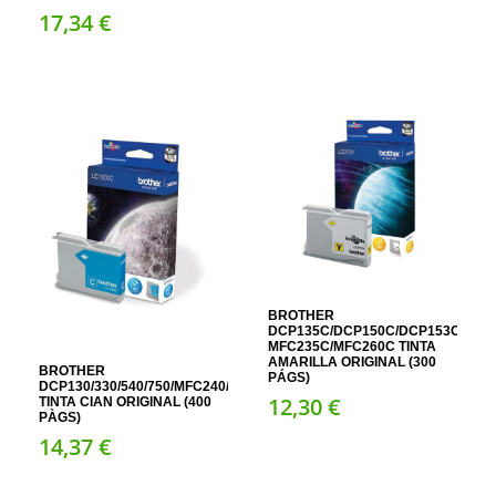
17,
34
€
BROTHER
DCP135C/DCP150C/DCP153C/DCP
MFC235C/MFC260C TINTA
AMARILLA ORIGINAL (300
BROTHER
PÁGS)
DCP130/330/540/750/MFC240//440/5460
12,
30
€
TINTA CIAN ORIGINAL (400
PÀGS)
14,
37
€