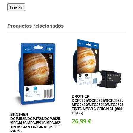
Productos relacionados
BROTHER
DCPJ525/DCPJ725/DCPJ925;
MFCJ430/MFCJ5910/MFCJ625/MFC
TINTA NEGRA ORIGINAL (600
PÁGS)
BROTHER
DCPJ525/DCPJ725/DCPJ925;
26,
99
€
MFCJ430/MFCJ5910/MFCJ625/MFCJ6510/MFCJ6710/MFCJ6910/MFCJ8
TINTA CIAN ORIGINAL (600
PÁGS)