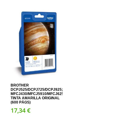
BROTHER
DCPJ525/DCPJ725/DCPJ925;
MFCJ430/MFCJ5910/MFCJ625/MFCJ6510/MFCJ6710/MFCJ6910/MFCJ8
TINTA AMARILLA ORIGINAL
(600 PÁGS)
17,
34
€