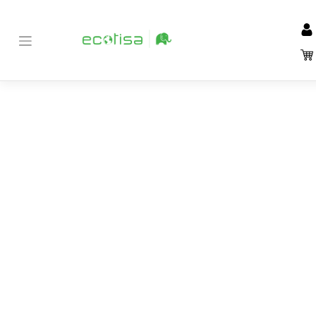
Inicio
Tienda
Consumibles
Tóners
Ricoh
>
>
>
>
>
RICOH AFICIO
SPC820/SPC821 TONER CIAN ORIGINAL (15.000 PÁGS)