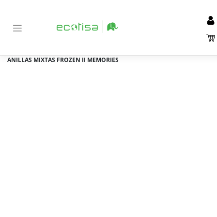
Inicio
Tienda
Material de Oficina y papelería
Archivo
>
>
>
>
Carpetas cartón anillas
>
CARPETA SAFTA CARTON FOLIO 4
ANILLAS MIXTAS FROZEN II MEMORIES