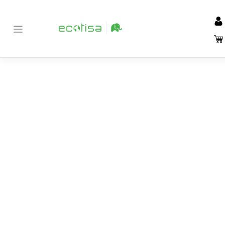
Inicio
Tienda
Material de Oficina y papelería
Escritura
>
>
>
>
Portaminas
>
PORTAMINAS FABER CASTELL 0,3 MM XF TK-FINE