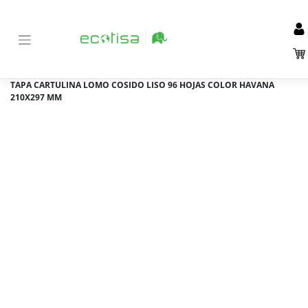
Inicio
Tienda
Material de Oficina y papelería
>
>
>
Manipulados del papel
Blocs de notas
>
>
LIBRETA AGE-BAG
TAPA CARTULINA LOMO COSIDO LISO 96 HOJAS COLOR HAVANA
210X297 MM