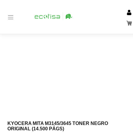
Inicio
Tienda
Consumibles
Tóners
Kyocera
>
>
>
>
>
KYOCERA
MITA M3145/3645 TONER NEGRO ORIGINAL (14.500 PÁGS)
KYOCERA MITA M3145/3645 TONER NEGRO
ORIGINAL (14.500 PÁGS)