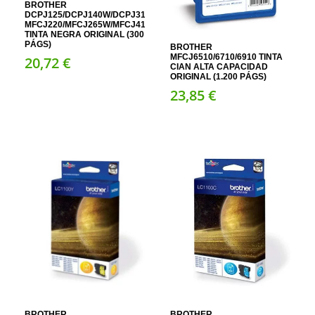
BROTHER
DCPJ125/DCPJ140W/DCPJ315W/DCPJ515W;
MFCJ220/MFCJ265W/MFCJ410/MFCJ415W
TINTA NEGRA ORIGINAL (300
PÁGS)
BROTHER
MFCJ6510/6710/6910 TINTA
20,
72
€
CIAN ALTA CAPACIDAD
ORIGINAL (1.200 PÁGS)
23,
85
€
BROTHER
BROTHER