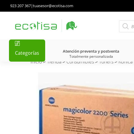
923 207 367
|
tuasesor@ecotisa.com
Atención preventa y postventa
Categorías
Totalmente personalizada
Inicio
>
Tienda
>
Consumibles
>
Tóners
>
Konica