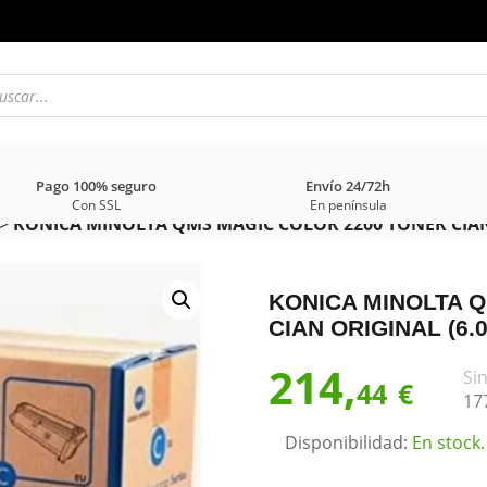
Pago 100% seguro
Envío 24/72h
Con SSL
En península
>
KONICA MINOLTA QMS MAGIC COLOR 2200 TONER CIAN 
KONICA MINOLTA 
CIAN ORIGINAL (6.
214,
Sin
44
€
17
Disponibilidad:
En stock.