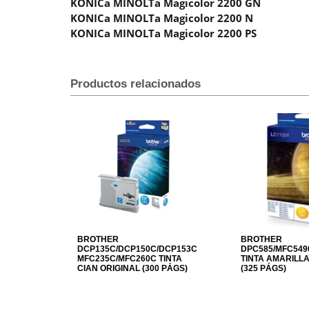
KONICa MINOLTa Magicolor 2200 GN
KONICa MINOLTa Magicolor 2200 N
KONICa MINOLTa Magicolor 2200 PS
Productos relacionados
BROTHER
BROTHER
DCP135C/DCP150C/DCP153C/DCP157C;
DPC585/MFC5490
MFC235C/MFC260C TINTA
TINTA AMARILLA
CIAN ORIGINAL (300 PÁGS)
(325 PÁGS)