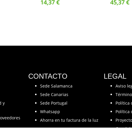
14,
37
€
45,
37
€
CONTACTO
LEGAL
Sede Salamanca
Aviso le
Sede Canarias
Término
d y
Sede Portugal
Política
Whatsapp
Política
oveedores
Ahorra en tu factura de la luz
Proyect
Canal d