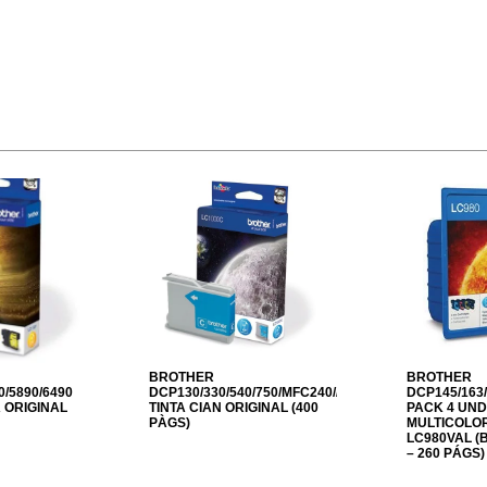
BROTHER
BROTHER
/5890/6490
DCP130/330/540/750/MFC240//440/5460
DCP145/163/
 ORIGINAL
TINTA CIAN ORIGINAL (400
PACK 4 UND
PÀGS)
MULTICOLOR
LC980VAL (B
– 260 PÁGS)