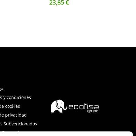
23,
85
€
gal
s y condiciones
 de cookies
 de privacidad
os Subvencionados
e Denuncias