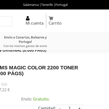
Salamanca
|
Tenerife
|
Portugal
Mi cuenta
Carrito
Envío a Canarias, Baleares y
Portugal
Con los mismos gastos de envío
ORIGINAL (6.000 PÁGS)
QMS MAGIC COLOR 2200 TONER
000 PÁGS)
 IVA
7,
22
€
Envío:
Gratuito.
Cantidad: