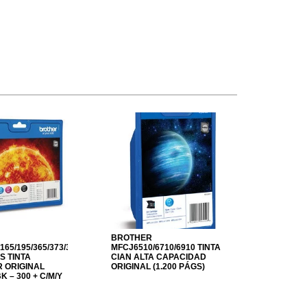
BROTHER
165/195/365/373/375/377;MFC250/255/290/295/297
MFCJ6510/6710/6910 TINTA
S TINTA
CIAN ALTA CAPACIDAD
 ORIGINAL
ORIGINAL (1.200 PÁGS)
K – 300 + C/M/Y