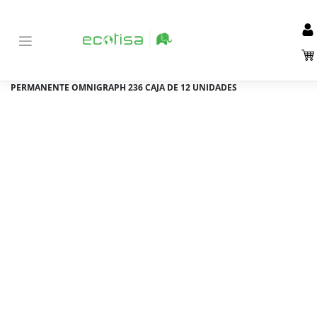
Inicio
Tienda
Material de Oficina y papelería
Escritura
>
>
>
>
Lápices
>
CERA STAEDTLER PARA MARCAR AMARILLO LUMOCOLOR
PERMANENTE OMNIGRAPH 236 CAJA DE 12 UNIDADES