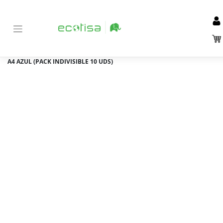
Inicio
Tienda
Material de Oficina y papelería
Archivo
>
>
>
>
Carpetas colgantes y visores
>
CARPETA COLGANTE LIDERPAPEL
A4 AZUL (PACK INDIVISIBLE 10 UDS)