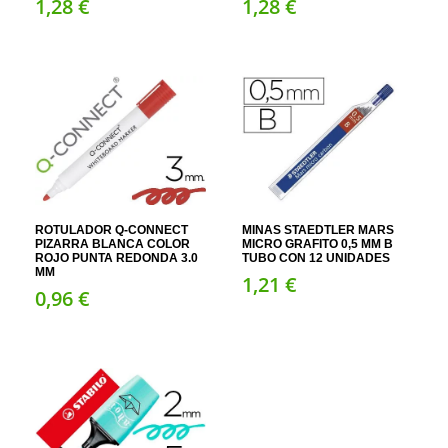
1,
28
€
1,
28
€
ROTULADOR Q-CONNECT
MINAS STAEDTLER MARS
PIZARRA BLANCA COLOR
MICRO GRAFITO 0,5 MM B
ROJO PUNTA REDONDA 3.0
TUBO CON 12 UNIDADES
MM
1,
21
€
0,
96
€