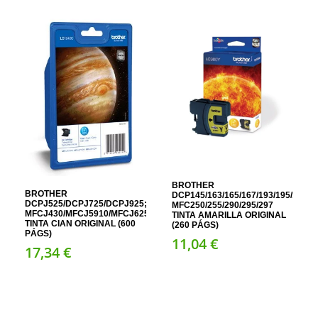
BROTHER
BROTHER
DCP145/163/165/167/193/195/197/36
DCPJ525/DCPJ725/DCPJ925;
MFC250/255/290/295/297
MFCJ430/MFCJ5910/MFCJ625/MFCJ6510/MFCJ6710/MFCJ6910/MFCJ8
TINTA AMARILLA ORIGINAL
TINTA CIAN ORIGINAL (600
(260 PÁGS)
PÁGS)
11,
04
€
17,
34
€