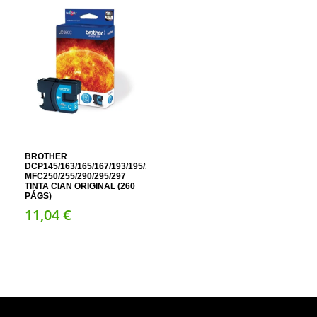
BROTHER
DCP145/163/165/167/193/195/197/365/373/375/377;
MFC250/255/290/295/297
TINTA CIAN ORIGINAL (260
PÁGS)
11,
04
€