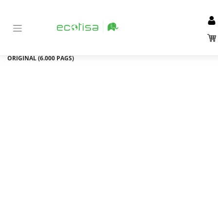
Inicio
Tienda
Consumibles
Tóners
Brother
>
>
>
>
>
BROTHER
HL4570/DCP9270/MFC9970 TONER AMARILLO ALTA CAPACIDAD
ORIGINAL (6.000 PÁGS)