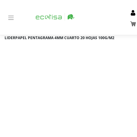
Inicio
Tienda
Material de Oficina y papelería
>
>
>
Manipulados del papel
Blocs de música
>
>
BLOC MUSICA
LIDERPAPEL PENTAGRAMA 4MM CUARTO 20 HOJAS 100G/M2