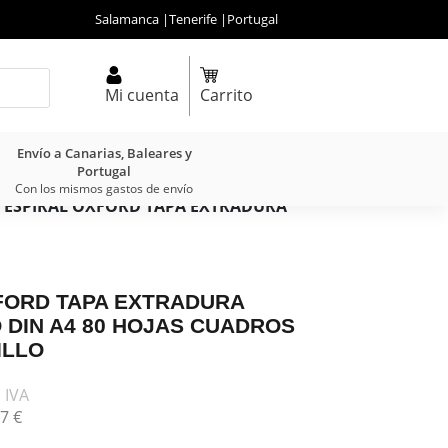
Salamanca
|
Tenerife
|
Portugal
Mi cuenta
Carrito
Envío a Canarias, Baleares y
Portugal
Con los mismos gastos de envío
 ESPIRAL OXFORD TAPA EXTRADURA
FORD TAPA EXTRADURA
DIN A4 80 HOJAS CUADROS
ILLO
 IVA
7
€