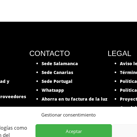
CONTACTO
LEGAL
Sede Salamanca
Aviso l
Sede Canarias
Término
dad y
Sede Portugal
Polític
Whatsapp
Polític
roveedores
Ahorra en tu factura de la luz
Proyec
Canal d
Gestionar consentimiento
ologías como
Aceptar
n del