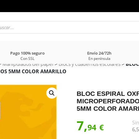
Pago 100% seguro
Envío 24/72h
Con SSL
En península
>
Manipulados del papel
>
Blocs y cuadernos escolares
>
BLOC
ROS 5MM COLOR AMARILLO
BLOC ESPIRAL OX
MICROPERFORADO 
5MM COLOR AMAR
7,
Sin
94
€
6,
5