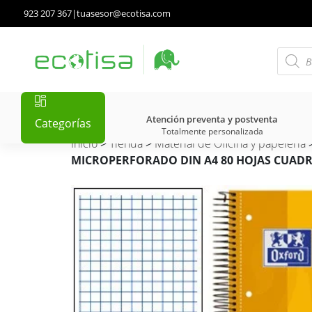
923 207 367
|
tuasesor@ecotisa.com
Atención preventa y postventa
Categorías
Totalmente personalizada
Inicio
>
Tienda
>
Material de Oficina y papelería
MICROPERFORADO DIN A4 80 HOJAS CUAD